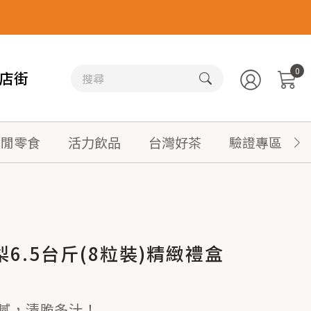
0
店街
休閒零食
活力飲品
台灣好茶
驗證專區
6.5台斤(8粒裝)精緻禮盒
膩，清脆多汁！