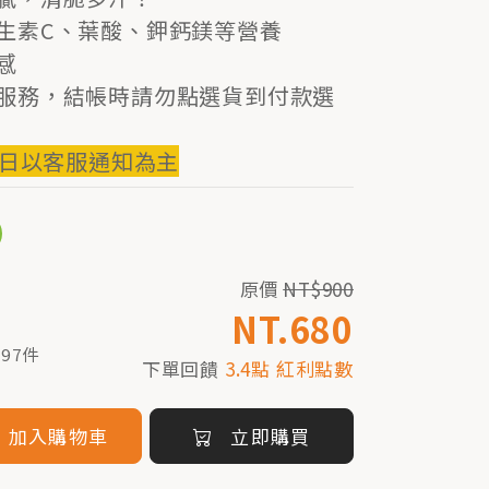
生素C、葉酸、鉀鈣鎂等營養
感
服務，結帳時請勿點選貨到付款選
貨日以客服通知為主
原價
NT$900
NT.680
97件
下單回饋
3.4點 紅利點數
加入購物車
立即購買