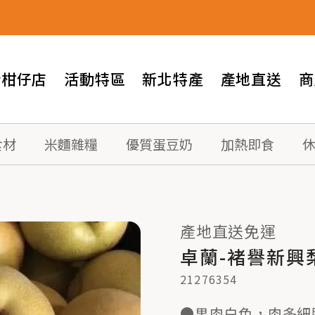
情柑仔店
活動特區
新北特產
產地直送
商
食材
米麵雜糧
優質蛋豆奶
加熱即食
產地直送免運
卓蘭-褚譽新興梨
21276354
●果肉白色，肉多細