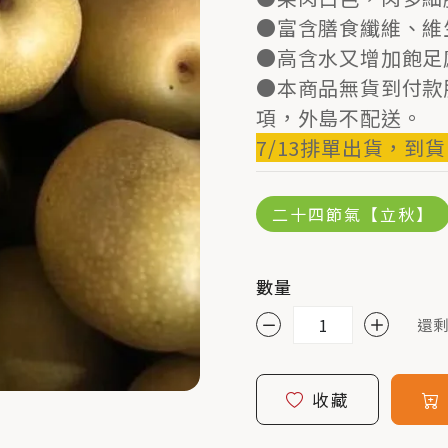
●富含膳食纖維、維
●高含水又增加飽足
●本商品無貨到付款
項，外島不配送。
7/13排單出貨，到
二十四節氣【立秋】
數量
還剩
收藏