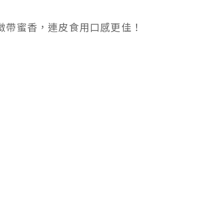
微帶蜜香，連皮食用口感更佳！