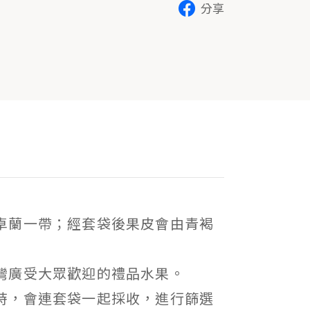
分享
卓蘭一帶；經套袋後果皮會由青褐
灣廣受大眾歡迎的禮品水果。
時，會連套袋一起採收，進行篩選