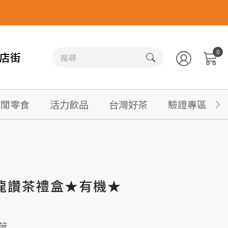
0
店街
休閒零食
活力飲品
台灣好茶
驗證專區
龍讚茶禮盒★有機★
葉