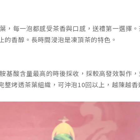
葉，每一泡都感受茶香與口感，送禮第一選擇。
止的香醇。長時間浸泡是凍頂茶的特色。
胺基酸含量最高的時後採收，採較高發效製作，
完整烤透茶葉組織，可沖泡10回以上，越陳越香