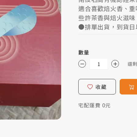
適合喜歡焙火香、重
些許茶香與焙火滋味
●排單出貨，到貨日
數量
還剩
收藏
宅配運費 0元