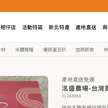
情柑仔店
活動特區
新北特產
產地直送
商
食材
米麵雜糧
優質蛋豆奶
加熱即食
產地直送免運
洺盛農場-台灣
21285363
南投名間有機認證茶