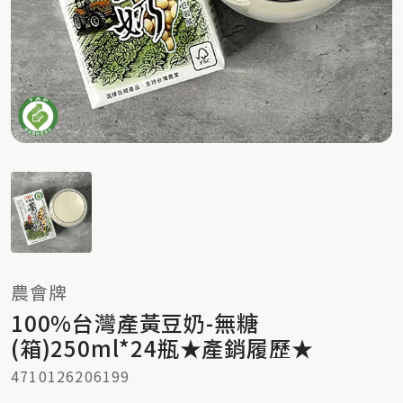
農會牌
100%台灣產黃豆奶-無糖
(箱)250ml*24瓶★產銷履歷★
4710126206199