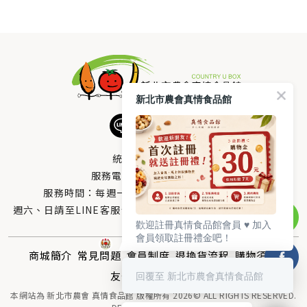
新北市農會真情食品館
統編：33378005
服務電話：
0800-666-980
服務時間：每週一至週五AM 8：10～PM 5：00
週六、日請至LINE客服留言 LINE@帳號搜尋：@uboxorg
歡迎註冊真情食品館會員 ♥️ 加入
會員領取註冊禮金吧！
商城簡介
常見問題
會員制度
退換貨流程
購物須知
友情連結
聯絡我們
回覆至 新北市農會真情食品館
本網站為 新北市農會 真情食品館 版權所有 2026© ALL RIGHTS RESERVED.