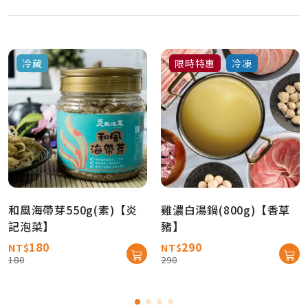
冷藏
限時特惠
冷凍
和風海帶芽550g(素)【炎
雞濃白湯鍋(800g)【香草
記泡菜】
豬】
180
290
NT$
NT$
180
290