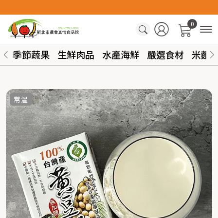
0
季節蔬果
生鮮肉品
水產海鮮
嚴選食材
米麵
常溫