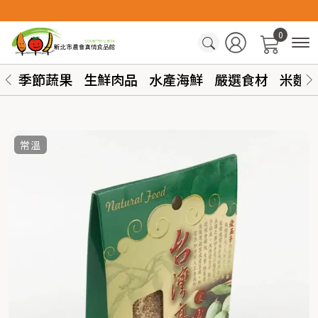
0
季節蔬果
生鮮肉品
水產海鮮
嚴選食材
米麵
常溫