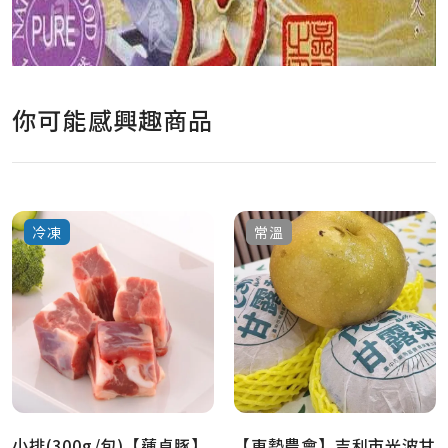
你可能感興趣商品
冷凍
常溫
小排(300g/包)【蓮貞豚】
【東勢農會】吉利市光波甘