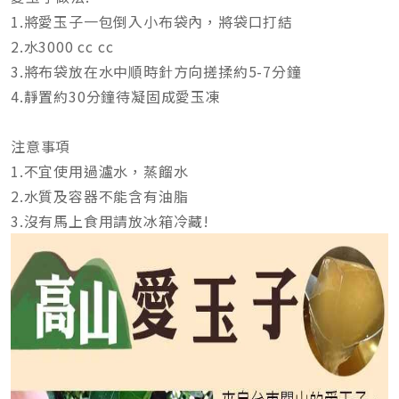
1.將愛玉子一包倒入小布袋內，將袋口打結
2.水3000 cc cc
3.將布袋放在水中順時針方向搓揉約5-7分鐘
4.靜置約30分鐘待凝固成愛玉凍
注意事項
1.不宜使用過瀘水，蒸餾水
2.水質及容器不能含有油脂
3.沒有馬上食用請放冰箱冷藏!