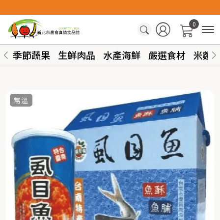
0
季節蔬果
生鮮肉品
水產海鮮
嚴選食材
米麵
常溫