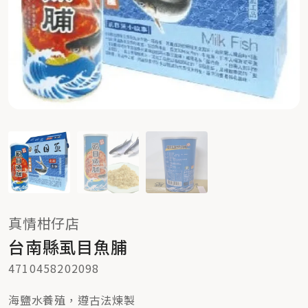
真情柑仔店
台南縣虱目魚脯
4710458202098
海鹽水養殖，遵古法煉製