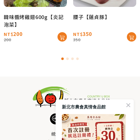
韓味醬烤雞翅600g【炎記
腰子【蓮貞豚】
泡菜】
200
350
NT$
NT$
200
350
新北市農會真情食品館
統編：33378005