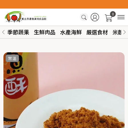
0
季節蔬果
生鮮肉品
水產海鮮
嚴選食材
米麵
常溫