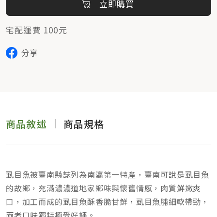
立即購買
宅配運費 100元
分享
商品敘述
商品規格
虱目魚被臺南縣誌列為南灜第一特產，臺南可說是虱目魚
的故鄉，充滿濃濃道地家鄉味與懷舊情感，肉質鮮嫩爽
口，加工而成的虱目魚酥香脆甘鮮，虱目魚脯細軟帶勁，
兩者口味獨特極受好評。