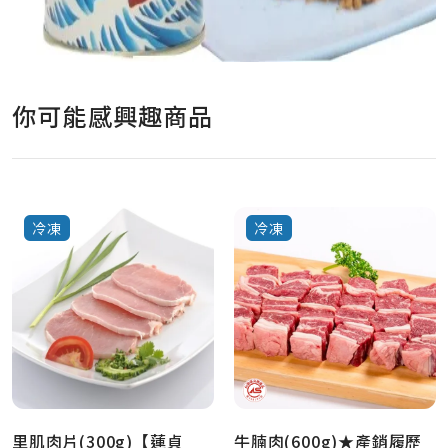
你可能感興趣商品
冷凍
冷凍
里肌肉片(300g)【蓮貞
牛腩肉(600g)★產銷履歷