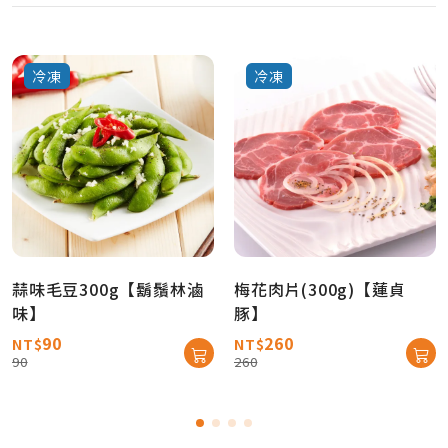
冷凍
冷凍
蒜味毛豆300g【鬍鬚林滷
梅花肉片(300g)【蓮貞
味】
豚】
90
260
NT$
NT$
90
260