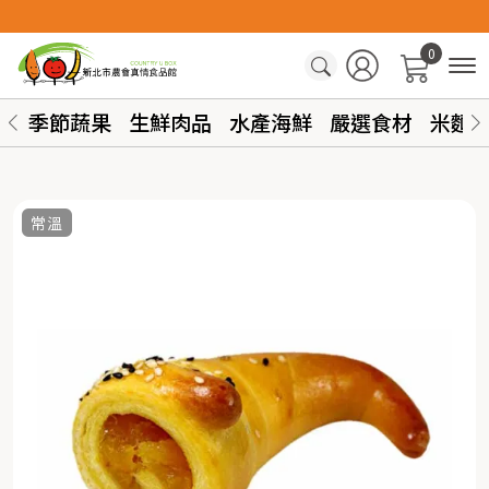
0
季節蔬果
生鮮肉品
水產海鮮
嚴選食材
米麵
常溫