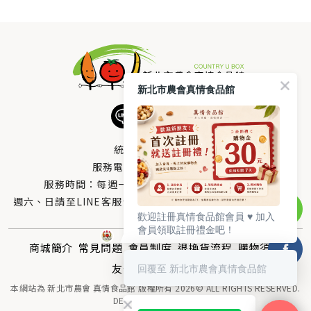
新北市農會真情食品館
統編：33378005
服務電話：
0800-666-980
服務時間：每週一至週五AM 8：10～PM 5：00
週六、日請至LINE客服留言 LINE@帳號搜尋：@uboxorg
歡迎註冊真情食品館會員 ♥️ 加入
會員領取註冊禮金吧！
商城簡介
常見問題
會員制度
退換貨流程
購物須知
友情連結
回覆至 新北市農會真情食品館
聯絡我們
本網站為 新北市農會 真情食品館 版權所有 2026© ALL RIGHTS RESERVED.
DESIGNED BY
MOR-E