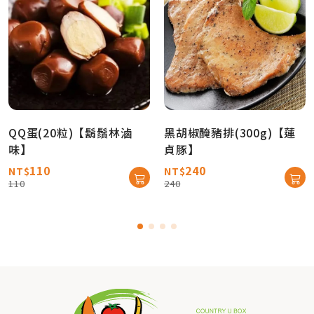
QQ蛋(20粒)【鬍鬚林滷
黑胡椒醃豬排(300g)【蓮
味】
貞豚】
110
240
NT$
NT$
110
240