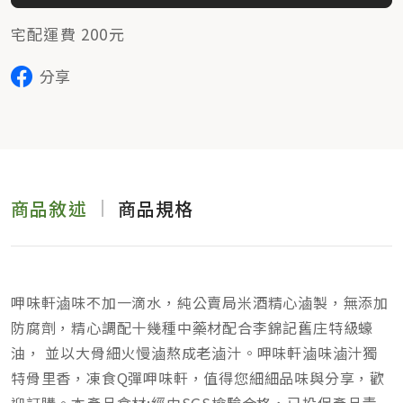
宅配運費 200元
分享
商品敘述
商品規格
呷味軒滷味不加一滴水，純公賣局米酒精心滷製，無添加
防腐劑，精心調配十幾種中藥材配合李錦記舊庄特級蠔
油， 並以大骨細火慢滷熬成老滷汁。呷味軒滷味滷汁獨
特骨里香，凍食Q彈呷味軒，值得您細細品味與分享，歡