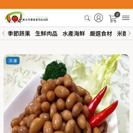
0
季節蔬果
生鮮肉品
水產海鮮
嚴選食材
米麵
冷凍