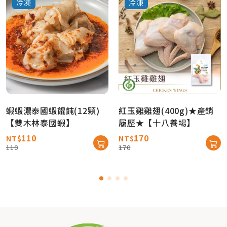
冷凍
冷凍
蝦蝦濃泰國蝦餛飩(12顆)
紅玉雞雞翅(400g)★產銷
【雙木林泰國蝦】
履歷★【十八養場】
110
170
NT$
NT$
110
170