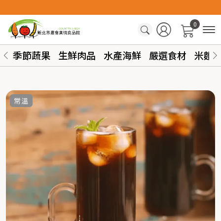
0
季節蔬果
生鮮肉品
水產海鮮
嚴選食材
米麵
常溫