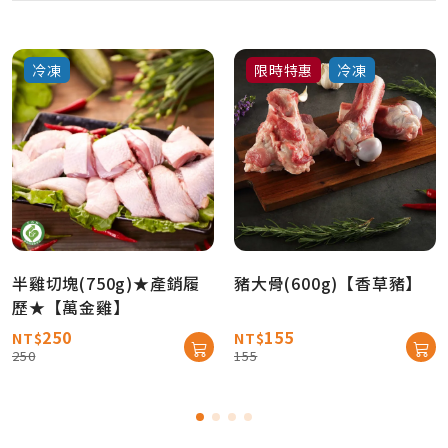
冷凍
限時特惠
冷凍
半雞切塊(750g)★產銷履
豬大骨(600g)【香草豬】
歷★【萬金雞】
250
155
NT$
NT$
250
155