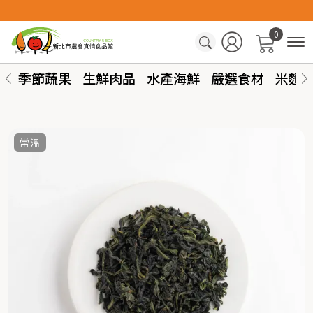
0
季節蔬果
生鮮肉品
水產海鮮
嚴選食材
米麵
常溫