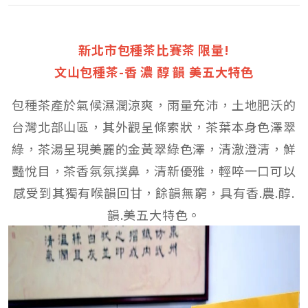
新北市包種茶比賽茶 限量!
文山包種茶-香 濃 醇 韻 美五大特色
包種茶產於氣候濕潤涼爽，雨量充沛，土地肥沃的
台灣北部山區，其外觀呈條索狀，茶葉本身色澤翠
綠，茶湯呈現美麗的金黃翠綠色澤，清澈澄清，鮮
豔悅目，茶香氛氛撲鼻，清新優雅，輕啐一口可以
感受到其獨有喉韻回甘，餘韻無窮，具有香.農.醇.
韻.美五大特色。