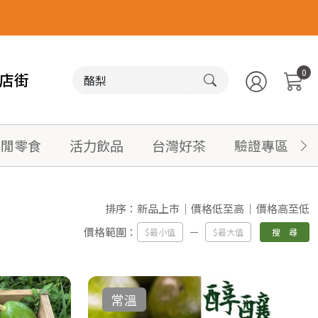
0
店街
休閒零食
活力飲品
台灣好茶
驗證專區
排序：
新品上市
價格低至高
價格高至低
價格範圍：
搜 尋
常溫