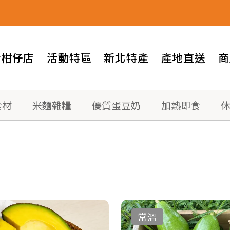
情柑仔店
活動特區
新北特產
產地直送
商
食材
米麵雜糧
優質蛋豆奶
加熱即食
常溫