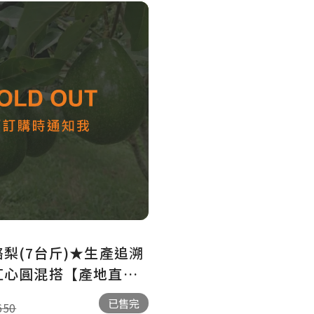
梨(7台斤)★生產追溯
紅心圓混搭【產地直送
已售完
650