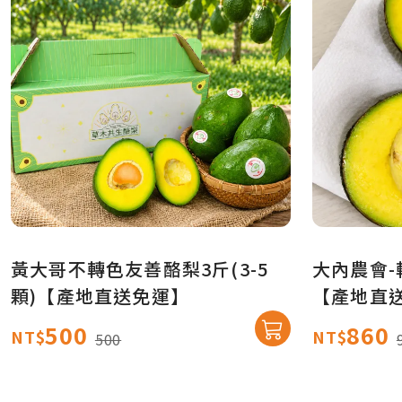
黃大哥不轉色友善酪梨3斤(3-5
大內農會-轉
顆)【產地直送免運】
【產地直
500
860
NT$
NT$
500