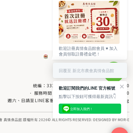
歡迎註冊真情食品館會員 ♥️ 加入
會員領取註冊禮金吧！
回覆至 新北市農會真情食品館
統編：33378005
服務電話：
0800-666-980
歡迎訂閱我們的LINE 官方帳號
服務時間：每週一至週五AM 8：10～PM 5：00
點擊以下按鈕可獲得最新資訊👇
週六、日請至LINE客服留言 LINE@帳號搜尋：@uboxorg
立即加入我們！
情食品館 版權所有 2026© ALL RIGHTS RESERVED. DESIGNED BY
MOR-E