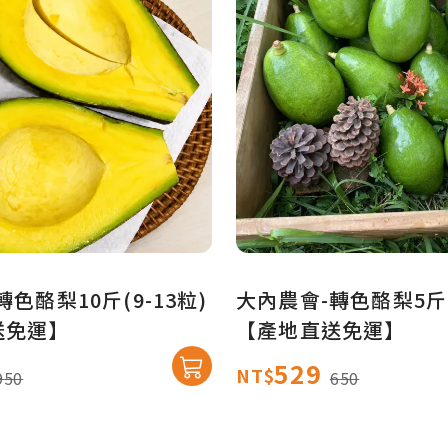
色酪梨10斤(9-13粒)
大內農會-轉色酪梨5斤(
送免運】
【產地直送免運】
529
NT$
950
650