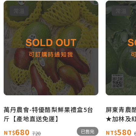
常溫
常溫
萬丹農會-特優酪梨鮮果禮盒5台
屏東青農酪
斤【產地直送免運】
★加林及
免運】
680
580
已售完
NT$
NT$
720