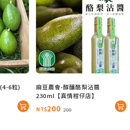
4-6粒)
麻豆農會-醇釀酪梨沾醬
230ml【真情柑仔店】
200
NT$
200