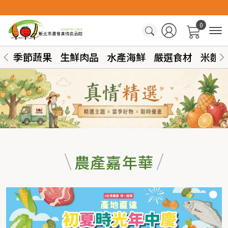
0
季節蔬果
生鮮肉品
水產海鮮
嚴選食材
米麵
農產嘉年華