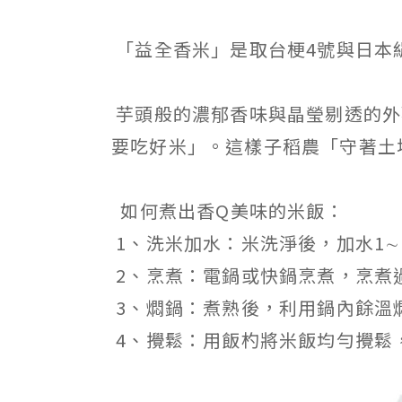
「益全香米」是取台梗4號與日本絹
芋頭般的濃郁香味與晶瑩剔透的外
要吃好米」。這樣子稻農「守著土
如何煮出香Q美味的米飯：
1、洗米加水：米洗淨後，加水1∼
2、烹煮：電鍋或快鍋烹煮，烹煮
3、燜鍋：煮熟後，利用鍋內餘溫燜
4、攪鬆：用飯杓將米飯均勻攪鬆，