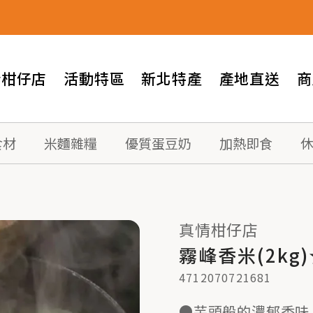
情柑仔店
活動特區
新北特產
產地直送
商
食材
米麵雜糧
優質蛋豆奶
加熱即食
真情柑仔店
霧峰香米(2kg)
4712070721681
●芋頭般的濃郁香味