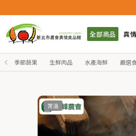
全部商品
真
季節蔬果
生鮮肉品
水產海鮮
嚴選
常溫