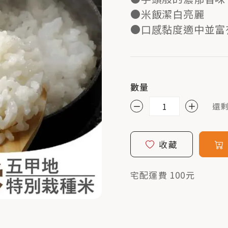
●米飯潔白亮麗
●口感黏度適中並富
數量
還剩
收藏
宅配運費 100元