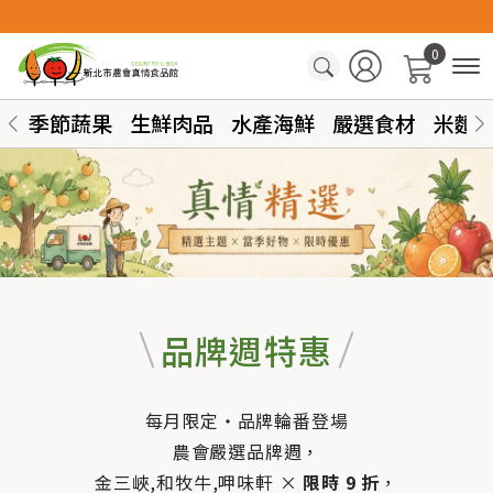
0
季節蔬果
生鮮肉品
水產海鮮
嚴選食材
米麵
品牌週特惠
每月限定・品牌輪番登場
農會嚴選品牌週，
金三峽,和牧牛,呷味軒 ×
限時 9 折
，