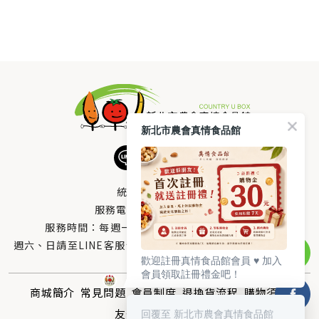
新北市農會真情食品館
統編：33378005
服務電話：
0800-666-980
服務時間：每週一至週五AM 8：10～PM 5：00
週六、日請至LINE客服留言 LINE@帳號搜尋：@uboxorg
歡迎註冊真情食品館會員 ♥️ 加入
會員領取註冊禮金吧！
商城簡介
常見問題
會員制度
退換貨流程
購物須知
友情連結
聯絡我們
回覆至 新北市農會真情食品館