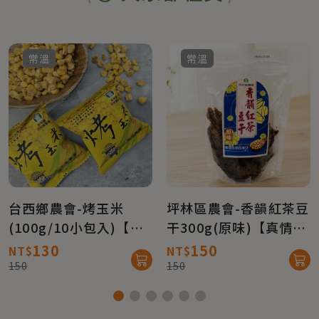
常溫
常溫
台西鄉農會-烤玉米
坪林區農會-香韻紅茶豆
(100g/10小包入)【真
干300g(原味)【真情柑
情柑仔店】
仔店】
130
150
NT$
NT$
150
150