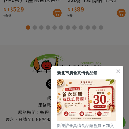
運】
529
89
NT$
NT$
650
89
新北市農會真情食品館
統編：33378005
服務電話：
0800-666-980
服務時間：每週一至週五AM 8：10～PM 5：00
週六、日請至LINE客服留言 LINE@帳號搜尋：@uboxorg
歡迎註冊真情食品館會員 ♥️ 加入