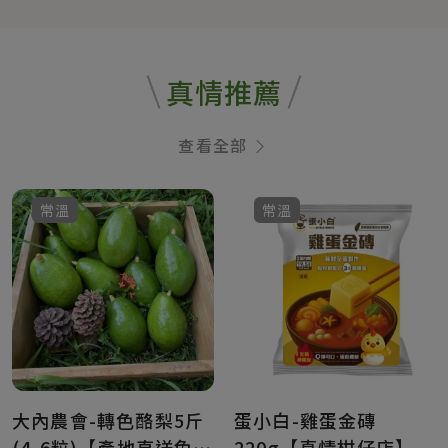
真情推薦
查看全部
常溫
常溫
大內農會-轉色酪梨5斤
蛋小白-雞蛋金磚
(4-6粒)【產地直送免
220g【真情柑仔店】