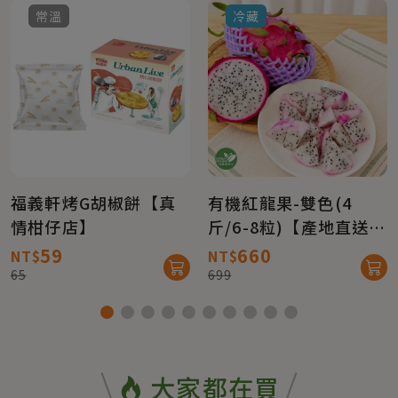
常溫
冷藏
福義軒烤G胡椒餅【真
有機紅龍果-雙色(4
情柑仔店】
斤/6-8粒)【產地直送免
運】
59
660
NT$
NT$
65
699
大家都在買