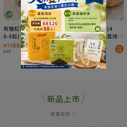
有機紅龍果-混色(4台斤
有機紅龍果-粉紅(4
6-8粒)【產地直送免
斤/6-8粒)【產地直送免
運】
運】
660
660
NT$
NT$
699
699
新品上市
查看全部