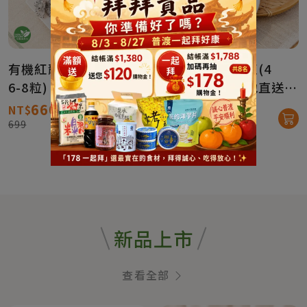
有機紅龍果-混色(4台斤
有機紅龍果-粉紅(4
6-8粒)【產地直送免
斤/6-8粒)【產地直送免
運】
運】
660
660
NT$
NT$
699
699
新品上市
查看全部