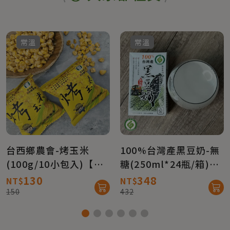
常溫
常溫
台西鄉農會-烤玉米
100%台灣產黑豆奶-無
(100g/10小包入)【真
糖(250ml*24瓶/箱)★
情柑仔店】
產銷履歷★【農會牌】
130
348
NT$
NT$
150
432