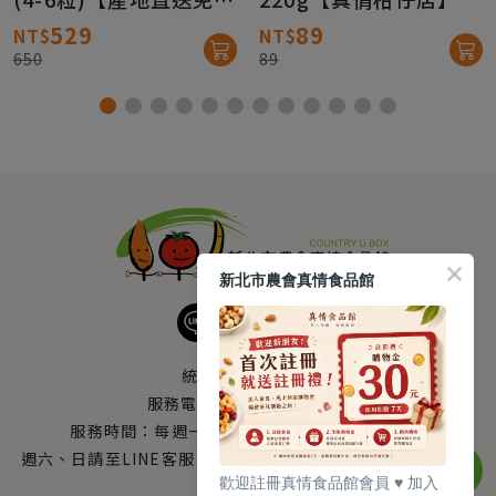
運】
529
89
NT$
NT$
650
89
新北市農會真情食品館
統編：33378005
服務電話：
0800-666-980
服務時間：每週一至週五AM 8：10～PM 5：00
週六、日請至LINE客服留言 LINE@帳號搜尋：@uboxorg
歡迎註冊真情食品館會員 ♥️ 加入