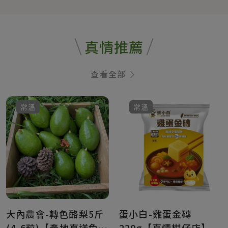
真情推薦
查看全部
常溫
常溫
大內農會-轉色酪梨5斤
蛋小白-雞蛋金磚
(4-6粒)【產地直送免
220g【真情柑仔店】