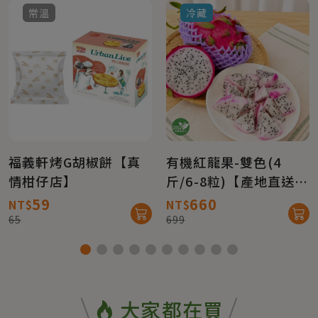
常溫
冷藏
福義軒烤G胡椒餅【真
有機紅龍果-雙色(4
情柑仔店】
斤/6-8粒)【產地直送免
運】
59
660
NT$
NT$
65
699
大家都在買