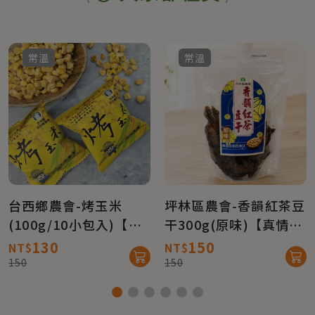
常溫
常溫
台西鄉農會-烤玉米
坪林區農會-香韻紅茶豆
(100g/10小包入)【真
干300g(原味)【真情柑
情柑仔店】
仔店】
130
150
NT$
NT$
150
150