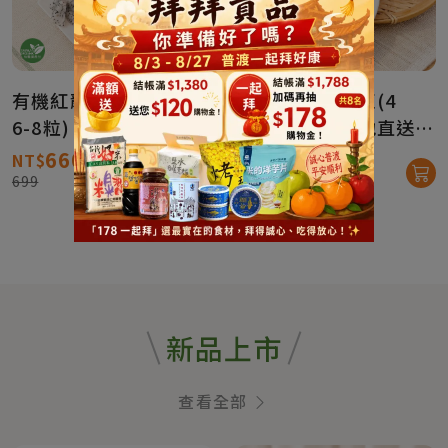
有機紅龍果-混色(4台斤
有機紅龍果-粉紅(4
6-8粒)【產地直送免
斤/6-8粒)【產地直送免
運】
運】
660
660
NT$
NT$
699
699
新品上市
查看全部