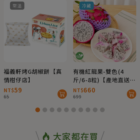
常溫
冷藏
福義軒烤G胡椒餅【真
有機紅龍果-雙色(4
情柑仔店】
斤/6-8粒)【產地直送免
運】
59
660
NT$
NT$
65
699
大家都在買