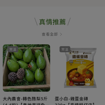
真情推薦
查看全部
常溫
常溫
大內農會-轉色酪梨5斤
蛋小白-雞蛋金磚
(4-6粒)【產地直送免
220g【真情柑仔店】