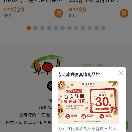
運】
529
89
NT$
NT$
650
89
新北市農會真情食品館
統編：33378005
服務電話：
0800-666-980
服務時間：每週一至週五AM 8：10～PM 5：00
週六、日請至LINE客服留言 LINE@帳號搜尋：@uboxorg
歡迎註冊真情食品館會員 ♥️ 加入